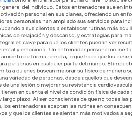
encia
 como el entrenador personal online no solo se ce
r general del individuo. Estos entrenadores suelen in
motivación personal en sus planes, ofreciendo un enfoq
res personales han ampliado sus servicios para incl
yudando a sus clientes a establecer rutinas más equil
icas de relajación y descanso, y estrategias para ma
tegral es clave para que los clientes puedan ver resul
mental y emocional. Un entrenador personal online t
ramiento de forma remota, lo que hace que los benefic
ara personas en cualquier parte del mundo. El impact
imita a quienes buscan mejorar su físico de manera su
una variedad de personas, desde aquellos que desean
e de una lesión o mejorar su resistencia cardiovascul
ienen en cuenta el nivel de condición física de cada 
y largo plazo. Al ser conscientes de que no todas las
los entrenadores adaptan las rutinas en consecuenci
os y que los clientes se sientan más motivados a se