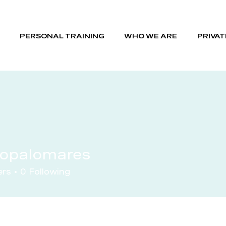
PERSONAL TRAINING
WHO WE ARE
PRIVAT
iopalomares
ers
0
Following