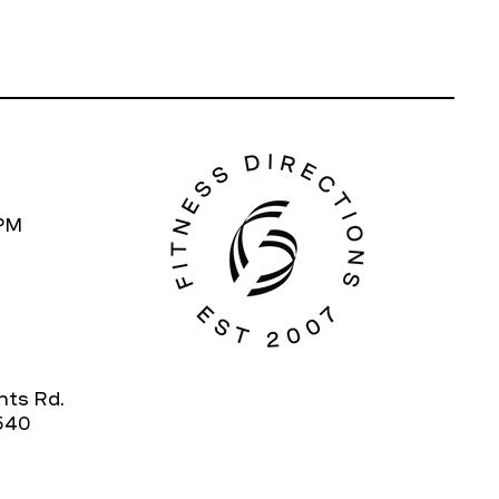
7PM
hts Rd.
540