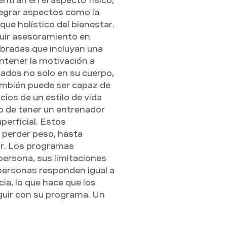
ntran en el aspecto físico, 
tegrar aspectos como la 
ue holístico del bienestar. 
uir asesoramiento en 
ibradas que incluyan una 
ntener la motivación a 
tados no solo en su cuerpo, 
ambién puede ser capaz de 
ios de un estilo de vida 
o de tener un entrenador 
perficial. Estos 
 perder peso, hasta 
ar. Los programas 
persona, sus limitaciones 
 personas responden igual a 
a, lo que hace que los 
guir con su programa. Un 