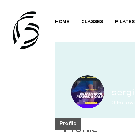
HOME
CLASSES
PILATES
serg
0
Follow
Profile
Profile