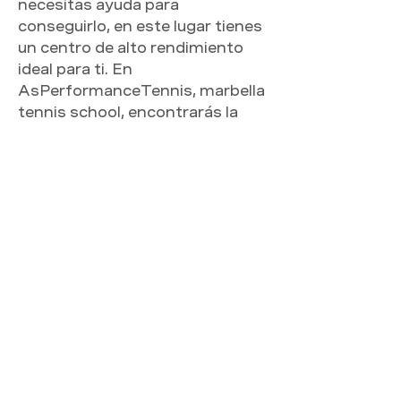
necesitas ayuda para 
conseguirlo, en este lugar tienes 
un centro de alto rendimiento 
ideal para ti. En 
AsPerformanceTennis, marbella 
tennis school, encontrarás la 
mejor formación, de la mano de 
auténticos profesionales. Esta 
tienda escuela de tennis es una 
de las más completas. Visita la 
web donde el tenis es el 
principal protagonista. 
Tenemos los más destacados 
medios para perfeccionar tus 
cualidades y sacarle e
MENU