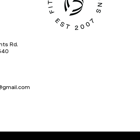
hts Rd.
540
s@gmail.com