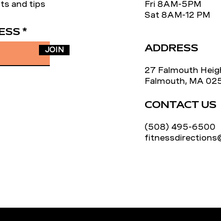
ts and tips
Fri 8AM-5PM
Sat 8AM-12 PM
ESS
ADDRESS
JOIN
27 Falmouth Heig
Falmouth, MA 02
CONTACT US
(508) 495-6500
fitnessdirection