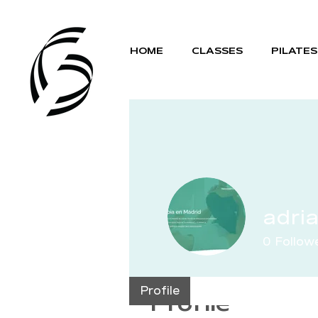
HOME
CLASSES
PILATES
adri
0
Follow
Profile
Profile