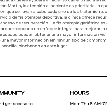
lizada que les ayudará a iniciar su camino hacia la rec
ián Martín, la atención al paciente es prioritaria, lo qu
con que se llevan a cabo cada uno de los tratamientos
icio de fisioterapia deportiva, la clínica ofrece recu
proceso de recuperación. La fisioterapia geriátrica es o
 proporcionando un enfoque integral para mejorar la c
eresados pueden obtener una mayor información visit
e una mayor información sin ningún tipo de compromi
sencillo, pinchando en este lugar.
OMMUNITY
HOURS
nd get access to
Mon-Thu 8 AM-